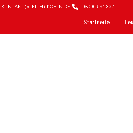
KONTAKT@LEIFER-KOELN.DE
08000 534 337
Startseite
Lei