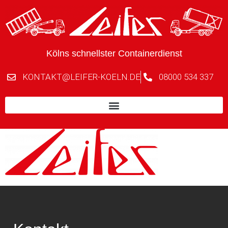
Kölns schnellster Containerdienst
KONTAKT@LEIFER-KOELN.DE
08000 534 337