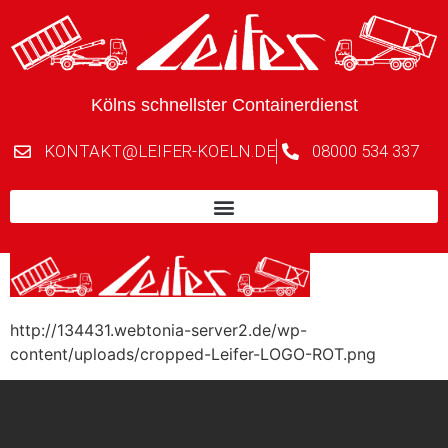
Kölns schnellster Containerdienst
KONTAKT@LEIFER-KOELN.DE
08000 534 337
http://134431.webtonia-server2.de/wp-
content/uploads/cropped-Leifer-LOGO-ROT.png